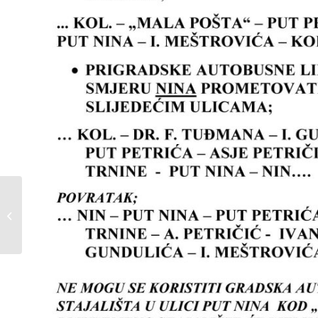
Obavijest za Podvršje
(Matakov brig)