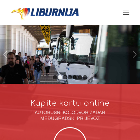
Next
1
2
3
4
5
6
7
Kupite kartu online
AUTOBUSNI KOLODVOR ZADAR
MEĐUGRADSKI PRIJEVOZ