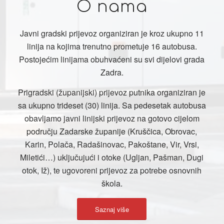
O nama
Javni gradski prijevoz organiziran je kroz ukupno 11
linija na kojima trenutno prometuje 16 autobusa.
Postojećim linijama obuhvaćeni su svi dijelovi grada
Zadra.
Prigradski (županijski) prijevoz putnika organiziran je
sa ukupno trideset (30) linija. Sa pedesetak autobusa
obavljamo javni linijski prijevoz na gotovo cijelom
području Zadarske županije (Kruščica, Obrovac,
Karin, Polača, Radašinovac, Pakoštane, Vir, Vrsi,
Miletići…) uključujući i otoke (Ugljan, Pašman, Dugi
otok, Iž), te ugovoreni prijevoz za potrebe osnovnih
škola.
Saznaj više