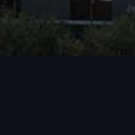
Za sva pitanja stojimo
Vam na raspolaganju!
Kontakt